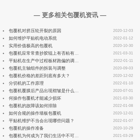
— 更多相关包覆机资讯 —
包覆机对挤压轮开裂的原因
2020-12-03
如何维护平贴机电动系统
2022-01-12
实用价值极高的包覆机
2020-10-30
包覆机应常常查抄胶辊上有否粘有…
2021-03-31
平贴机在生产中过程板材跑偏的调…
2022-01-11
包覆机主轴组件的拆装与调整
2020-09-03
包覆机价格的差距到底有多大？
2020-12-02
分切机的工作原理
2022-01-10
包覆机覆膜后产品出现褶皱是什么…
2020-07-01
何操作包覆机才能减少损坏
2021-03-30
包覆机的故障该如何排除
2022-01-08
如何合规的操作墙板包覆机
2020-12-01
平贴机维护不当会出现哪些问题？
2022-01-07
包覆机的操作准备
2020-10-29
包覆机为何成为了我们生活中不可…
2021-03-29