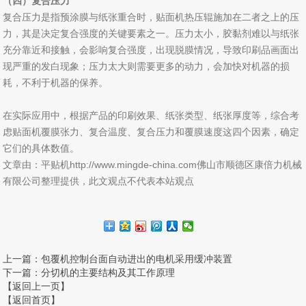
（四）复合压力
复合压力是指预涂膜与纸张重合时，贴面机热压辊施加在二者之上的压
力，其是决定复合强度的关键要素之一。压力太小，胶黏剂难以与纸张
充分靠近和接触，会影响复合强度，出现脱膜情况，导致印刷品画面出
现严重的发白现象；压力太大则需要更多的动力，会加快对机器的损
耗，不利于机器的保养。
在实际应用中，根据产品的印刷效果、纸张类型、纸张厚度等，综合考
虑贴面机覆膜张力、复合温度、复合压力和覆膜速度这四个因素，确定
它们的具体数值。
文章由：平贴机http://www.mingde-china.com佛山市顺德区康倍力机械
有限公司整理提供，此文观点不代表本站观点
上一篇
：包覆机控制台面自动进出的电机采用缓冲装置
下一篇
：分切机的主要结构及其工作原理
【返回上一页】
【返回首页】