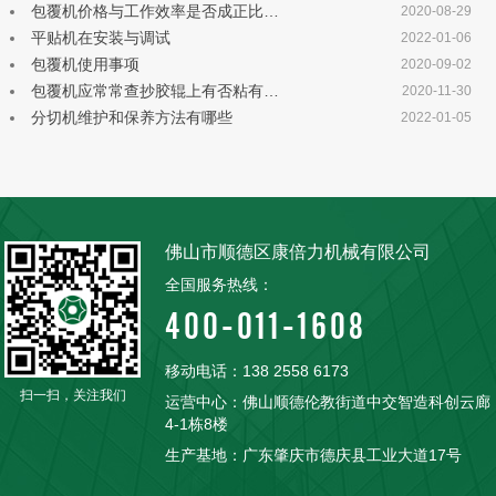
包覆机价格与工作效率是否成正比…
2020-08-29
平贴机在安装与调试
2022-01-06
包覆机使用事项
2020-09-02
包覆机应常常查抄胶辊上有否粘有…
2020-11-30
分切机维护和保养方法有哪些
2022-01-05
佛山市顺德区康倍力机械有限公司
全国服务热线：
400-011-1608
移动电话：138 2558 6173
扫一扫，关注我们
运营中心：佛山顺德伦教街道中交智造科创云廊
4-1栋8楼
生产基地：广东肇庆市德庆县工业大道17号