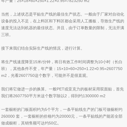
年产量：25×18×60×250×1.22×0.95=7823250 m2
当然，上述状态是平贴生产线的最佳生产状态。一般由于厂家对自动化
设备的投入不足，在上料区和下料区都会采用人工搬板，导致生产线的
速度无法达到机器的最佳状态。并且，由于订单数量的限制，无法开满
三班。
接下来我们结合实际生产线的情况，进行计算。
将生产线速度降至15米/分钟，将日有效工作时间调整为10小时（长白
班），其他条件不变，年产量：15×10×60×250×1.22×0.95=2607750
m2，光看2607750这个数字，可能并不是很直观。
我们将它做进一步的换算。一般PET或亚克力的板材采用双面贴，首先
我们将2607750平方米这个数字除以2，得到约1300000 m2
一套橱柜的门板面积约为5个平方，一条平贴线生产的门板可做橱柜约
260000 套，一套橱柜的价格约为20000元，一条平贴线的产能若全部
做成橱柜，其销售额可达约50亿。