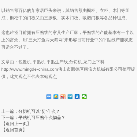
以销售额百亿的某家居巨头来说，其销售额由橱柜、衣柜、木门等组
成，橱柜中的门板又由三胺板、实木门板、吸塑门板等各品种组成。
这也难怪目前拥有压贴线的家具生产厂家，平贴线的产能基本有一半以
上的富余。用“三天打鱼两天筛网”来形容目前行业中的平贴线产能状态
再适合不过了。
文章由：包覆机,平贴机,平贴生产线,分切机,龙门上下料
http://www.mingde-china.com佛山市顺德区康倍力机械有限公司整理提
供，此文观点不代表本站观点
上一篇
：分切机可以“切”什么？
下一篇
：平贴机可压贴什么物品？
【返回上一页】
【返回首页】