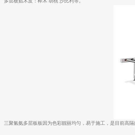
多层板贴木皮：榉木 胡桃 沙比利等。
三聚氰氨多层板板因为色彩靓丽均匀，易于施工，是目前高隔