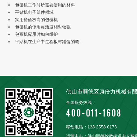
包覆机工作时所需要使用的材料
平贴机电子部件领域
实用价值极高的包覆机
包覆机的使用灵活度相对较强
包覆机应用时如何维护
平贴机在生产中过程板材跑偏的调…
佛山市顺德区康倍力机械有
全国服务热线：
400-011-1608
移动电话：138 2558 6173
运营中心：佛山顺德伦教街道中交智造