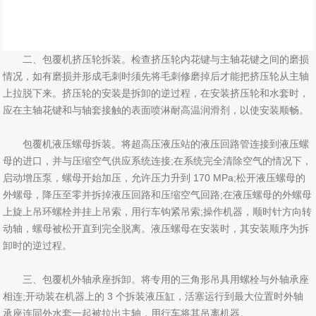
二、包覆机挤压轮拆装。检查挤压轮内花键与主轴花键之间的磨损
情况，如有磨损并形成毛刺时须先将毛刺修磨掉后才能把挤压轮从主轴
上拉脱下来。挤压轮的安装是拆卸的逆过程，在安装挤压轮和水套时，
应在主轴花键和与轴套接触的表面喷淋耐高温润滑剂，以使安装顺畅。
包覆机液压螺母拆装。将超高压液压站的液压回路管连接到液压螺
母的进口，并与压缩空气供应系统连接;在系统完全清除空气的情况下，
启动增压泵，螺母开始加压，允许压力升到 170 MPa;松开液压螺母的
外螺母，降压至零并拆掉液压回路和压缩空气回路;在液压螺母的外螺母
上旋上吊环螺栓并挂上吊索，用行车钩紧吊索;操作机器，顺时针方向转
动轴，螺母被松开直到完全脱离。液压螺母在安装时，其安装顺序为拆
卸时的逆过程。
三、包覆机外轴承座拆卸。将专用的三角形吊具用螺栓与外轴承座
相连;开动装在机器上的 3 个拆装液压缸，活塞运行到最大位置时外轴
承座连同外水套一起被拉出主轴，用行车将其吊离机器。