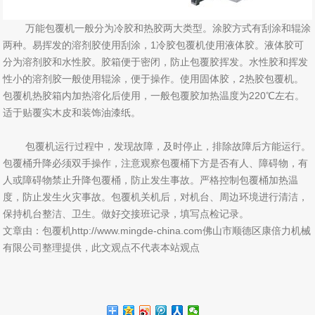
万能包覆机一般分为冷胶和热胶两大类型。涂胶方式有刮涂和辊涂
两种。易挥发的溶剂胶使用刮涂，1冷胶包覆机使用液体胶。液体胶可
分为溶剂胶和水性胶。胶箱便于密闭，防止包覆胶挥发。水性胶和挥发
性小的溶剂胶一般使用辊涂，便于操作。使用固体胶，2热胶包覆机。
包覆机热胶箱内加热溶化后使用，一般包覆胶加热温度为220℃左右。
适于贴覆实木皮和装饰油漆纸。
包覆机运行过程中，发现故障，及时停止，排除故障后方能运行。
包覆桶升降必须双手操作，注意观察包覆桶下方是否有人、障碍物，有
人或障碍物禁止升降包覆桶，防止发生事故。严格控制包覆桶加热温
度，防止发生火灾事故。包覆机关机后，对机台、周边环境进行清洁，
保持机台整洁、卫生。做好交接班记录，填写点检记录。
文章由：包覆机http://www.mingde-china.com佛山市顺德区康倍力机械
有限公司整理提供，此文观点不代表本站观点